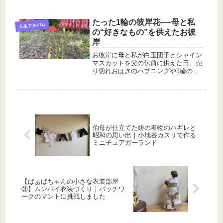
を描く実話エッセイです。
たった1輪の彼岸花──母と私
人生アルバム
の“好きなもの”を供えたお彼
岸
お彼岸に母と私が白玉団子とシャイン
マスカットを父の仏前に供えた日。売
り切れおはぎのハプニングや1輪のヒ
ガンバナ、父への報告の習慣など、ユ
ーモアとしっとり感あふれるお彼岸の
一日を綴ります。
伯母が仕立てた絣の着物のハギレと
昭和の思い出｜小地谷カスリで作る
ミニチュアガーランド
【ばぁばちゃんの小さな衣装部屋
③】ムンバイ衣装づくり｜パッチワ
ークのマントに挑戦しました