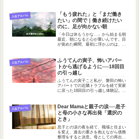
の出会いをきっかけに、ようやく“自
分の人生”を歩き始める──そんな心の
揺れを綴ります。
「もう疲れた」と「まだ働き
人生アルバム
たい」の間で｜働き続けたい
のに、足が向かない朝
「今日は休もうかな…」から始まる朝
最近、朝になると心が重いんです。目
が覚めた瞬間、最初に浮かぶのは、
「今日は休んじゃおうかな……」そん
な言葉。実際には、ちゃんと支度をし
て仕事へ向かうんですけどね。それで
ふうてんの寅子、怖いアパー
人生アルバム
も毎朝、気持ちを奮い立たせるところ
トから逃げるように──18回目
から...
の引っ越し
ふうてんの寅子こと私が、磐田の怖い
アパートでの近隣トラブルを経て実家
に戻った18回目の引っ越し体験記。引
っ越しの不安や決断の心情を綴りま
す。
Dear Mamaと親子の涙──息子
人生アルバム
と母の小さな再出発「選択の
とき」
息子との涙の夜を経て、職場と住まい
を変え、過去の重さを抱えながら債務
整理をすると決意。母としての再出発