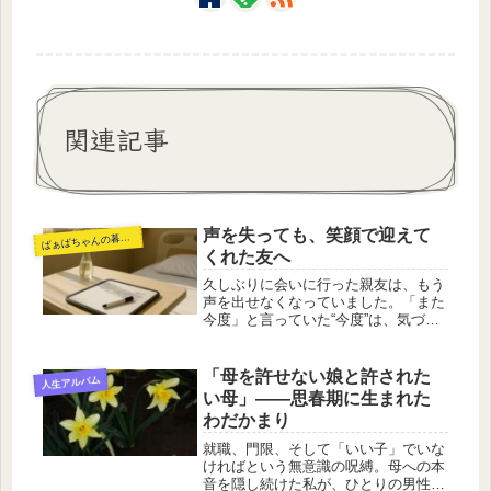
関連記事
声を失っても、笑顔で迎えて
ば
ぁばちゃんの暮らし
くれた友へ
久しぶりに会いに行った親友は、もう
声を出せなくなっていました。「また
今度」と言っていた“今度”は、気づけ
ば遠い日に変わってしまうことがあり
ます。声を失っても笑顔で迎えてくれ
た親友との再会を、静かに綴りまし
「母を許せない娘と許された
人生アルバム
た。
い母」――思春期に生まれた
わだかまり
就職、門限、そして「いい子」でいな
ければという無意識の呪縛。母への本
音を隠し続けた私が、ひとりの男性と