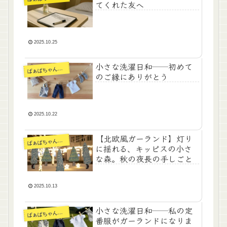
てくれた友へ
2025.10.25
小さな洗濯日和──初めて
ぁばちゃんの手仕事
ば
のご縁にありがとう
2025.10.22
【北欧風ガーランド】灯り
ぁばちゃんの手仕事
ば
に揺れる、キッピスの小さ
な森。秋の夜長の手しごと
2025.10.13
小さな洗濯日和──私の定
ぁばちゃんの手仕事
ば
番服がガーランドになりま