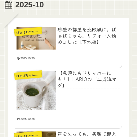
2025-10
砂壁の部屋を北欧風に。ば
ぁばちゃんの暮らし
ば
ぁばちゃん、リフォーム始
めました【下地編】
2025.10.30
【急須にもドリッパーに
ぁばちゃんの暮らし
ば
も！】HARIOの「二刀流マ
グ」
2025.10.28
声を失っても、笑顔で迎え
ぁばちゃんの暮らし
ば