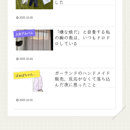
した
2025.10.05
「嫌な娘だ」と自責する私
人生アルバム
の胸の奥は、いつもドロド
ロしている
2025.10.04
ガーランドのハンドメイド
ぁばちゃんの手仕事
ば
販売、反応がなくて落ち込
んだ夜に思ったこと
2025.10.01