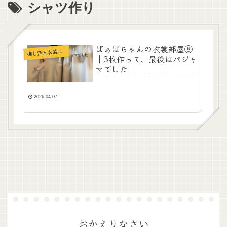
シャツ作り
ばぁばちゃんの衣裳部屋⑧
推
し活と衣装部屋
｜3枚作って、最後はパジャ
マでした
2026.04.07
おかえりなさい