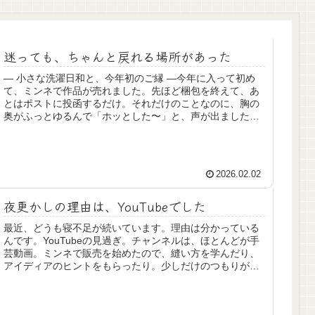
迷っても、ちゃんと戻れる場所があった
― 小さな洗濯日和と、今年初のご縁 ―今年に入って初め
て、ミンネで作品が売れました。先ほど梱包を終えて、あ
とはポストに投函するだけ。それだけのことなのに、胸の
奥がふっとゆるんで「ホッとした〜」と、声が出ました。
作品を出すのが、少し怖くなって...
2026.02.02
夜更かしの理由は、YouTubeでした
最近、どうも寝不足が続いています。理由は分かっている
んです。YouTubeの見過ぎ。チャンネルは、ほとんどが手
芸動画。ミンネで販売を始めたので、縫い方を学んだり、
アイディアのヒントをもらったり。少しだけのつもりが、
気づけば時計の針は深夜を指...