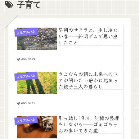
子育て
早朝のサクラと、少し冷た
人生アルバム
い春──船明ダムで思い出
したこと
2026.03.29
さよならの朝に未来へのド
人生アルバム
アが開いた…静かに始まっ
た親子三人の暮らし
2025.06.11
引っ越し19回、記憶の整理
人生アルバム
をしながら──ばぁばちゃ
んの歩いてきた道