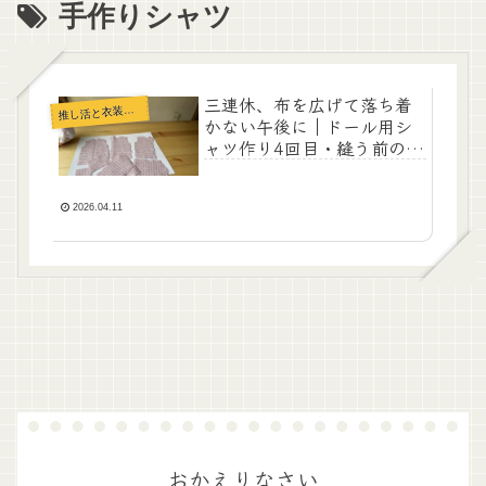
手作りシャツ
三連休、布を広げて落ち着
推
し活と衣装部屋
かない午後に｜ドール用シ
ャツ作り4回目・縫う前のひ
ととき
2026.04.11
おかえりなさい