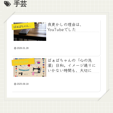
手芸
夜更かしの理由は、
ぁばちゃんの暮らし
ば
YouTubeでした
2026.01.28
ばぁばちゃんの「心の洗
ブ
ログと小さな収入
濯」日和。イメージ通りに
いかない時間も、大切に
2025.09.18