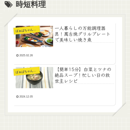
時短料理
一人暮らしの万能調理器
ぁばちゃんの暮らし
ば
具！萬古焼グリルプレート
で美味しい焼き魚
2025.02.26
【簡単15分】白菜とツナの
ぁばちゃんの暮らし
ば
絶品スープ！忙しい日の救
世主レシピ
2024.12.05