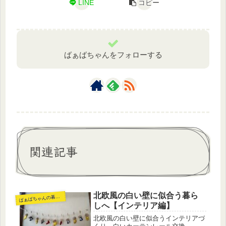
LINE
コピー
ばぁばちゃんをフォローする
関連記事
北欧風の白い壁に似合う暮ら
ば
ぁばちゃんの暮らし
しへ【インテリア編】
北欧風の白い壁に似合うインテリアづ