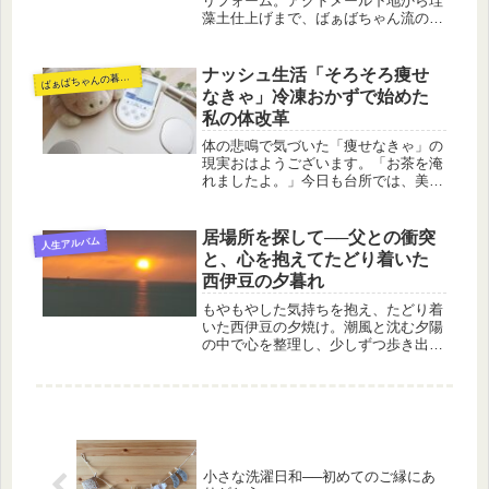
リフォーム。アクドメール下地から珪
藻土仕上げまで、ばぁばちゃん流の丁
寧な手仕事で部屋も心も明るくなりま
した。【仕上げ編】
ナッシュ生活「そろそろ痩せ
ば
ぁばちゃんの暮らし
なきゃ」冷凍おかずで始めた
私の体改革
体の悲鳴で気づいた「痩せなきゃ」の
現実おはようございます。「お茶を淹
れましたよ。」今日も台所では、美味
しい香りが漂っています…と言いたい
ところなのですが💦冷凍食品のお世話
になっています。最近、ふとした動き
居場所を探して──父との衝突
人生アルバム
で膝がズキッと痛むようになってき
と、心を抱えてたどり着いた
て。...
西伊豆の夕暮れ
もやもやした気持ちを抱え、たどり着
いた西伊豆の夕焼け。潮風と沈む夕陽
の中で心を整理し、少しずつ歩き出す
勇気をもらった日の記録です。
小さな洗濯日和──初めてのご縁にあ