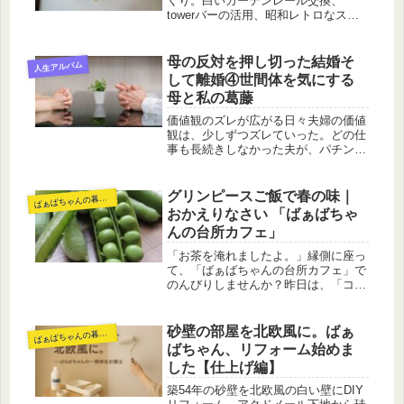
くり。白いカーテンレール交換、
towerバーの活用、昭和レトロなスイ
ッチカバー再生、minne作品の撮影ア
イデアまで紹介します。
母の反対を押し切った結婚そ
人生アルバム
して離婚④世間体を気にする
母と私の葛藤
価値観のズレが広がる日々夫婦の価値
観は、少しずつズレていった。どの仕
事も長続きしなかった夫が、パチンコ
店に転職してからは意外にも続いてい
た。仕事が面白くて仕方ない様子で、
まるで天職を見つけたかのようだっ
グリンピースご飯で春の味｜
ば
ぁばちゃんの暮らし
た。休日も返上し、新台を試し打ちす
おかえりなさい 「ばぁばちゃ
るた...
んの台所カフェ」
「お茶を淹れましたよ。」縁側に座っ
て、「ばぁばちゃんの台所カフェ」で
のんびりしませんか？昨日は、「コン
ロも私もおやすみです」って決めた日
でした。おにぎりとお味噌汁だけの、
静かな食卓。それでも、心はほんの少
砂壁の部屋を北欧風に。ばぁ
ば
ぁばちゃんの暮らし
し軽くなって。「こんなんでいいの」
ばちゃん、リフォーム始めま
っ...
した【仕上げ編】
築54年の砂壁を北欧風の白い壁にDIY