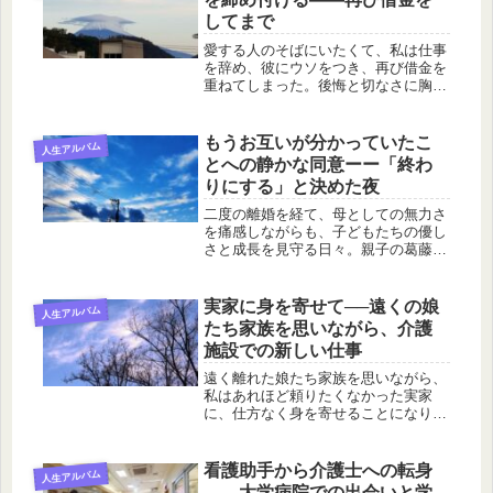
してまで
愛する人のそばにいたくて、私は仕事
を辞め、彼にウソをつき、再び借金を
重ねてしまった。後悔と切なさに胸が
締め付けられる日々を、シニア世代の
目線で綴る愛のエッセイです。
もうお互いが分かっていたこ
人生アルバム
とへの静かな同意ーー「終わ
りにする」と決めた夜
二度の離婚を経て、母としての無力さ
を痛感しながらも、子どもたちの優し
さと成長を見守る日々。親子の葛藤と
愛情を綴った心温まるエッセイです。
実家に身を寄せて──遠くの娘
人生アルバム
たち家族を思いながら、介護
施設での新しい仕事
遠く離れた娘たち家族を思いながら、
私はあれほど頼りたくなかった実家
に、仕方なく身を寄せることになりま
した。介護施設という新しい転職先で
の心の揺れを綴ります。
看護助手から介護士への転身
人生アルバム
――大学病院での出会いと学