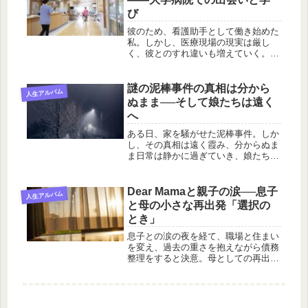
び
彼のため、看護助手として働き始めた
私。しかし、医療現場の現実は厳し
く、彼とのすれ違いも増えていく。そ
んな中で見つけた、新たな目標と希
望。これは、仲居を辞めてから介護資
格を取得するまでの、私の実体験で
謎の泥棒事件の真相は分から
人生アルバム
す。
ぬまま──そして娘たちは遠く
へ
ある日、家を騒がせた泥棒事件。しか
し、その真相は遠く霞み、分からぬま
ま日常は静かに過ぎていき、娘たち家
族は遠く離れた海辺の町で新たな道を
歩み始めます。
Dear Mamaと親子の涙──息子
人生アルバム
と母の小さな再出発「選択の
とき」
息子との涙の夜を経て、職場と住まい
を変え、過去の重さを抱えながら債務
整理をすると決意。母としての再出発
を描く実話エッセイです。