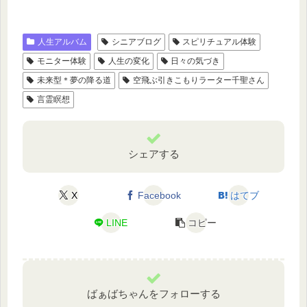
人生アルバム
シニアブログ
スピリチュアル体験
モニター体験
人生の変化
日々の気づき
未来型＊夢の降る道
空飛ぶ引きこもりラーター千聖さん
言霊瞑想
シェアする
X
Facebook
はてブ
LINE
コピー
ばぁばちゃんをフォローする