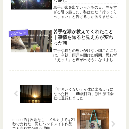
っ越し
息子が家を出ていったあの日。静かす
ぎる引っ越しに、私はただ「行ってら
っしゃい」と告げるしかありませんで
した。誰かを守ろうとした息子の旅立
ちと、母としての想いを綴ります。
苦手な猫が教えてくれたこと
人生アルバム
｜事情を知ると見え方が変わ
った朝
苦手な猫との思いがけない朝こんにち
は。今朝、雨戸を開けた瞬間、思わず
「えっ！」と声が出そうになりまし
た。私の部屋の室外機の上に、大きな
猫がいたのです。実は私は、猫が大の
苦手。庭先で見かけようものなら、
「シッシッ！」と追い払ってしまうく
らい苦...
「行きたくない」が体に出るように
なった日――65歳目前、別の派遣会
社に登録しました
minneでは反応なし、メルカリでは21
秒で売れた｜同じハンドメイド作品
でも売れ方が違う理由