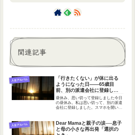
関連記事
「行きたくない」が体に出る
人生アルバム
ようになった日――65歳目
前、別の派遣会社に登録しま
した
昼休み、思い切って登録しました今日
の昼休み。私は思い切って、別の派遣
会社に登録しました。スマホを開い
て、入力して。「本当に登録してしま
っていいのかな」そんな迷いもありま
した。でも最近の私は、「今日はあの
Dear Mamaと親子の涙──息子
人生アルバム
人と同じシフトだ」そう思うだけで、
と母の小さな再出発「選択の
動悸...