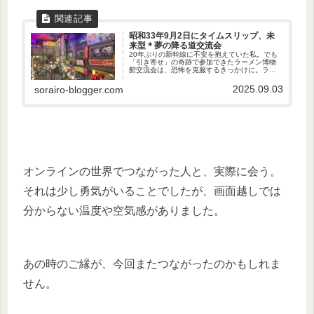
昭和33年9月2日にタイムスリップ、未
来型＊夢の降る道交流会
20年ぶりの新幹線に不安を抱えていた私。でも
「引き寄せ」の奇跡で参加できたラーメン博物
館交流会は、恐怖を克服するきっかけに。ラー
メンの味、懐かしい街並みが蘇らせてくれた、
忘れかけていた子供時代の思い出と学びとは？
2025.09.03
sorairo-blogger.com
オンラインの世界でつながった人と、実際に会う。
それは少し勇気がいることでしたが、画面越しでは
分からない温度や空気感がありました。
あの時のご縁が、今回またつながったのかもしれま
せん。