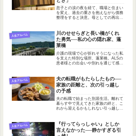
とき」
息子との涙の夜を経て、職場と住まい
を変え、過去の重さを抱えながら債務
整理をすると決意。母としての再出発
を描く実話エッセイです。
川のせせらぎと長い橋がくれ
人生アルバム
た勇気──私の心の隠れ家、蓬
莱橋
介護の現場で心が折れそうになった私
を支えた特別な場所、蓬莱橋。ALSの
患者様との出会いや別れを通じて感じ
た想いと、心の避難場所でのリフレッ
シュ体験を綴ります。
夫の転職がもたらしたもの──
人生アルバム
家族の距離と、次の引っ越し
の予感
夫の転職で始まった別居生活。離れて
暮らす中で見えてきた家族の絆と、こ
れから迎えるかもしれない引っ越しの
気配──揺れる心を綴ります。
『行ってらっしゃい』としか
人生アルバム
言えなかった──静かすぎる引