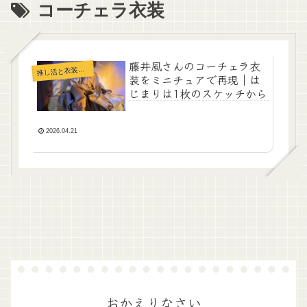
コーチェラ衣装
藤井風さんのコーチェラ衣
推
し活と衣装部屋
装をミニチュアで再現｜は
じまりは1枚のスケッチから
2026.04.21
おかえりなさい