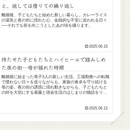
と、返しては借りての繰り返し
離婚後、子どもたちと始めた新しい暮らし。カレーライス
の湯気と夜の街に揺れた心、金銭的な不安に追われる日々
──それでも前を向こうとしたあの頃を綴ります。
2025.06.15
待たせた子どもたちとハイヒールで踏みしめ
た夜の街─母が揺れた時間
離婚後に始まった母子3人の新しい生活。工場勤務への転職
で慣れない日々を送りながらも、家族の食卓を守り続ける
母の姿。夜の街の誘惑に揺れ動きながらも、子どもたちと
の絆を大切にする葛藤と借金生活のはじまりの物語をリア
ルに綴ります。
2025.06.12