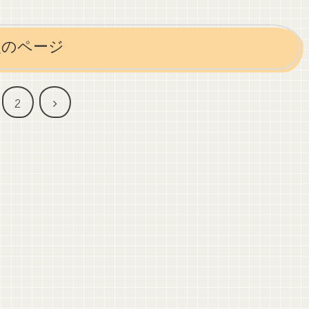
次のページ
次
2
へ