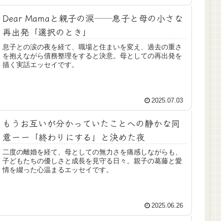
Dear Mamaと親子の涙──息子と母の小さな
再出発「選択のとき」
息子との涙の夜を経て、職場と住まいを変え、過去の重さ
を抱えながら債務整理をすると決意。母としての再出発を
描く実話エッセイです。
2025.07.03
もうお互いが分かっていたことへの静かな同
意ーー「終わりにする」と決めた夜
二度の離婚を経て、母としての無力さを痛感しながらも、
子どもたちの優しさと成長を見守る日々。親子の葛藤と愛
情を綴った心温まるエッセイです。
2025.06.26