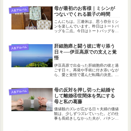
っていいのかな」そんな迷いもありま
した。でも最近の私は、「今日はあの
母が最初のお客様｜ミシンが
人生アルバム
人と同じシフトだ」そう思うだけで、
つないでくれる親子の時間
動悸...
こんにちは。三連休は、思う存分ミシ
ンを楽しんでいます。昨日はトートバ
ッグを二点。今日はトートバッグを二
点と、折りたためるエコバッグを一つ
作りました。どれも私が好きな柄で、
好きな形に仕上げたバッグたちです。
肝細胞癌と闘う彼に寄り添う
人生アルバム
完成した作品を並べて眺めている時間
日々──伊豆高原での支えと覚
は...
悟
伊豆高原で出会った肝細胞癌の彼と過
ごす日々。再発や手術に付き添いなが
ら、愛と覚悟で選んだ転職の決意。笑
いと支えにあふれた伊豆高原での物語
です。
母の反対を押し切った結婚そ
人生アルバム
して離婚④世間体を気にする
母と私の葛藤
価値観のズレが広がる日々夫婦の価値
観は、少しずつズレていった。どの仕
事も長続きしなかった夫が、パチンコ
店に転職してからは意外にも続いてい
た。仕事が面白くて仕方ない様子で、