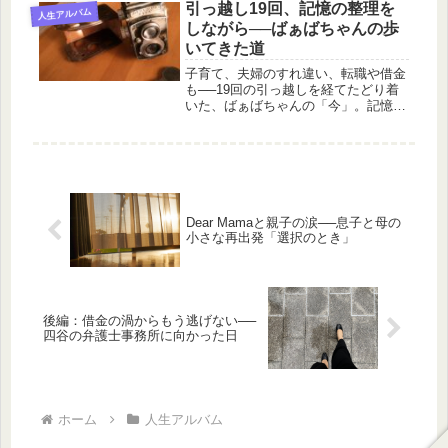
まるで天職を見つけたかのようだっ
引っ越し19回、記憶の整理を
人生アルバム
た。休日も返上し、新台を試し打ちす
しながら──ばぁばちゃんの歩
るた...
いてきた道
子育て、夫婦のすれ違い、転職や借金
も──19回の引っ越しを経てたどり着
いた、ばぁばちゃんの「今」。記憶の
ひと箱を開きながら綴る、心の旅の記
録。
Dear Mamaと親子の涙──息子と母の
小さな再出発「選択のとき」
後編：借金の渦からもう逃げない──
四谷の弁護士事務所に向かった日
ホーム
人生アルバム