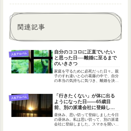
関連記事
自分のココロに正直でいたい
人生アルバム
と思った日──離婚に至るまで
のいきさつ
家庭を守るために必死だった日々。親
子のすれ違いと心の葛藤の中で、自分
の本当の気持ちに気づき、離婚を決意
するまでの母の物語──心の揺れを綴
った実話エッセイ。
「行きたくない」が体に出る
人生アルバム
ようになった日――65歳目
前、別の派遣会社に登録しま
した
昼休み、思い切って登録しました今日
の昼休み。私は思い切って、別の派遣
会社に登録しました。スマホを開い
て、入力して。「本当に登録してしま