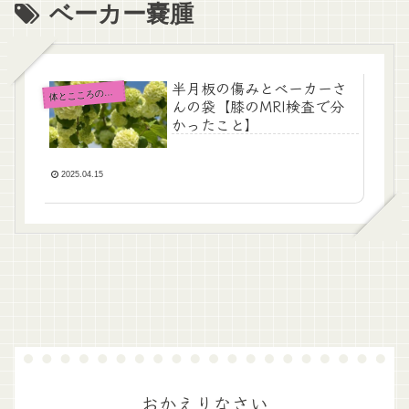
ベーカー嚢腫
半月板の傷みとベーカーさ
とこころのメンテナンス
体
んの袋【膝のMRI検査で分
かったこと】
2025.04.15
おかえりなさい