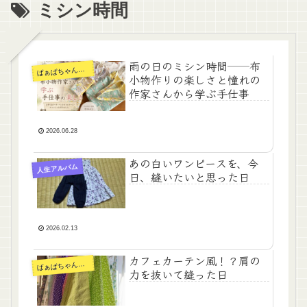
ミシン時間
雨の日のミシン時間──布
ぁばちゃんの手仕事
ば
小物作りの楽しさと憧れの
作家さんから学ぶ手仕事
2026.06.28
あの白いワンピースを、今
人生アルバム
日、縫いたいと思った日
2026.02.13
カフェカーテン風！？肩の
ぁばちゃんの手仕事
ば
力を抜いて縫った日