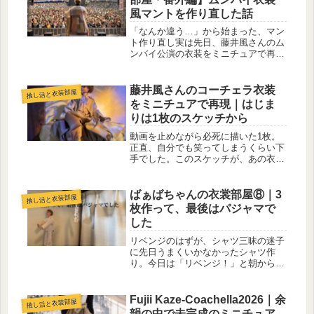
ーで...
風マントを作り直した話
「なんか違う…」から始まった、マン
ト作り直し実は先日、藤井風さんのム
ンバイ公演の衣装をミニチュアで再現
してご紹介したのですが……どうして
も、心のどこかで『もっとあの時の空
気感を出せたはず！』という想いが消
藤井風さんのコーチェラ衣装
推し活と衣装部屋
えませんでした。悪くはない。でも、
をミニチュアで再現｜はじま
求...
りは1枚のスケッチから
動画を止めながら必死に描いた1枚。
正直、自分でも笑ってしまうくらい下
手でした。このスケッチが、あの衣装
になるなんて、このときは思ってもい
ませんでした。はじまりは、1枚のス
ケッチから動画を止めては戻し、また
ばぁばちゃんの衣裳部屋⑧｜3
推し活と衣装部屋
止めて。何度も繰り返しながら、必死
枚作って、最後はパジャマで
に...
した
リベンジのはずが、シャツ三昧の迷子
に先日うまくいかなかったシャツ作
り。今日は「リベンジ！」と朝からミ
シンに向かいました。気合いは十分。
…だったのですが。一枚目は「あと少
し」最初の一枚。サイズはなんとかい
Fujii Kaze-Coachella2026｜余
推し活と衣装部屋
い感じ。形にもなっている。でも
韻の中で未完成のミニチュア