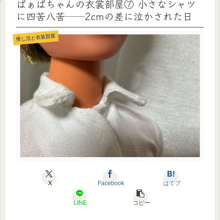
ばぁばちゃんの衣裳部屋⑦ 小さなシャツ
に四苦八苦──2cmの差に泣かされた日
推し活と衣装部屋
X
Facebook
はてブ
LINE
コピー