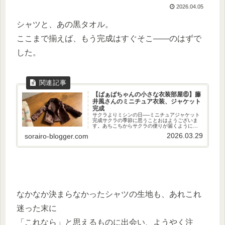
2026.04.05
シャツと、あの黒タオル。
ここまで揃えば、もう完成はすぐそこ——のはずで
した。
【ばぁばちゃんの小さな衣装部屋⑥】藤
井風さんのミニチュア衣装、ジャケット
完成
サクラよりミシンの日──ミニチュアジャケット
完成サクラの季節に思うことおはようございま
す。あちこちからサクラの便りが届くようにな
りましたね。ここ浜松でも、ソメイヨシノがふ
2026.03.29
sorairo-blogger.com
んわりと咲き始めています。週末はお天気もよ
くて、「これはお花見日和だな...
なかなか決まらなかったシャツの生地も、あれこれ
迷った末に
「これなら」と思えるものに出会い、ようやく注