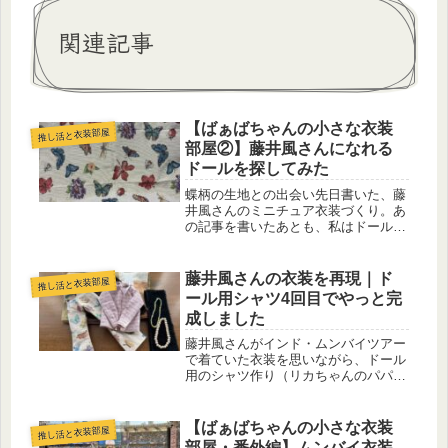
関連記事
【ばぁばちゃんの小さな衣装
推し活と衣装部屋
部屋②】藤井風さんになれる
ドールを探してみた
蝶柄の生地との出会い先日書いた、藤
井風さんのミニチュア衣装づくり。あ
の記事を書いたあとも、私はドール探
しと生地探しを同時進行で続けていま
した。そんなある日。「あれ？」思わ
ず画面を二度見してしまいました。な
藤井風さんの衣装を再現｜ド
推し活と衣装部屋
んと、風さんがムンバイで着ていた衣
ール用シャツ4回目でやっと完
装...
成しました
藤井風さんがインド・ムンバイツアー
で着ていた衣装を思いながら、ドール
用のシャツ作り（リカちゃんのパパサ
イズ）に挑戦してきました。今回で4
回目。やっと、“これなら着せられ
る”と思える一枚が仕上がりました。
【ばぁばちゃんの小さな衣装
推し活と衣装部屋
今回イメージしたのは、こちらのツア
部屋・番外編】ムンバイ衣装