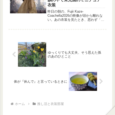
――「う...
衣装
昨日の朝の、Fujii Kaze-
Coachella2026の映像が頭から離れな
い。あの衣装を見たとき、思わず「う
ん、こう来たか」って。なんだかとて
も、風さんらしいなぁと思ったんで
す。三連休最終日は、この衣装を再現
したくて、朝からうずうず。...
ゆっくりでも大丈夫、そう思えた孫
のあのひとこと
体が『休んで』と言っているときに
ホーム
推し活と衣装部屋