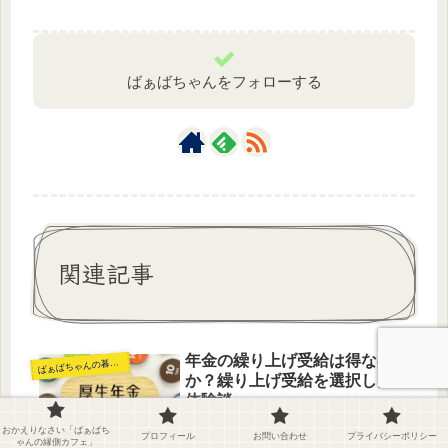
ばぁばちゃんをフォローする
関連記事
年金の繰り上げ受給は得なの
ば
ぁばちゃんの暮らし
か？繰り上げ受給を選択した
体験談
年金の繰り上げ受給を決断した背景定
おかえりなさい「ばぁばち
プロフィール
お問い合わせ
プライバシーポリシー
年まで待つべきか。早めに年金を受け
ゃんの縁側カフェ」