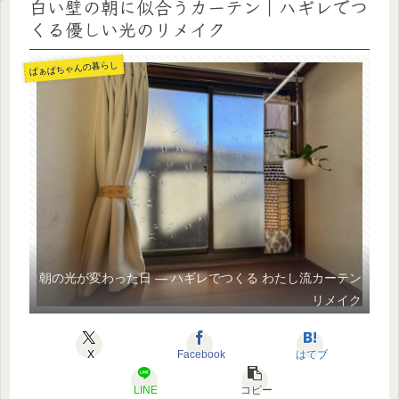
白い壁の朝に似合うカーテン｜ハギレでつ
くる優しい光のリメイク
ばぁばちゃんの暮らし
朝の光が変わった日 ― ハギレでつくる わたし流カーテン
リメイク
X
Facebook
はてブ
LINE
コピー