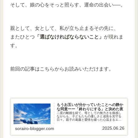
そして、娘の心をそっと照らす、運命の出会い──。
親として、女として、私が立ち止まるその先に、
またひとつ
「選ばなければならないこと」
が現れま
す。
前回の記事はこちらからお読みいただけます。
もうお互いが分かっていたことへの静か
な同意ーー「終わりにする」と決めた夜
二度の離婚を経て、母としての無力さを痛感し
ながらも、子どもたちの優しさと成長を見守る
日々。親子の葛藤と愛情を綴った心温まるエッ
セイです。
2025.06.26
sorairo-blogger.com