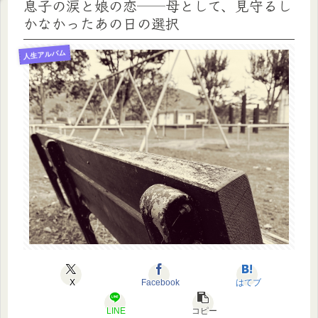
息子の涙と娘の恋──母として、見守るし
かなかったあの日の選択
人生アルバム
X
Facebook
はてブ
LINE
コピー