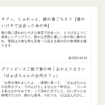
サクッ、じゅわっと、鯵の春ごちそう【春の
いけすで出会った命の味】
春の風に誘われた小さな食堂で出会った、とろけるように
美味しいアジフライ。静かな空間と優しい水の音に癒やさ
れ、普段は小食な母も完食！心温まる春の日の食体験を綴
ります。
2025.04.19
グリンピースご飯で春の味｜おかえりなさい
「ばぁばちゃんの台所カフェ」
「お茶を淹れましたよ。」縁側に座って、「ばぁばちゃん
の台所カフェ」でのんびりしませんか？昨日は、「コンロ
も私もおやすみです」って決めた日でした。おにぎりとお
味噌汁だけの、静かな食卓。それでも、心はほんの少し軽
くなって。「こんなんでいいの」っ...