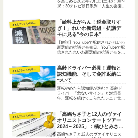
を楽しめる2023年7月1日(土)18：00〜
18：30テレビ朝日系列「人生の楽園」
で紹介された、農家民宿カフェ
「coco-Rin ココリン」に行ってきま
した。宿泊のお客様が使わないお部屋
「給料上がらん！税金取りす
ば
ぁばちゃんの暮らし
を使って、カフェ利...
ぎ！」れいわ新選組・抗議デ
モに見る“今の日本”
【解説】YouTubeで配信されたれいわ
新選組の抗議デモ先日、YouTubeで配
信されたれいわ新選組の抗議デモを拝
聴しました。山本太郎代表の演説は、
ただのパフォーマンスではなく、生活
に苦しむ人々の“本音”を代弁するもの
高齢ドライバー必見！運転と
ば
ぁばちゃんの暮らし
でした。その一部を抜粋...
認知機能、そして免許返納に
ついて
運転やめたら認知症が進む？ 高齢ド
ライバー「危ないサイン」と対策長
年、運転を続けてこられたシニア世代
にとって、運転は単なる移動手段では
なく、生活を支える大切なものです。
買い物や病院への足、趣味の外出な
「高嶋ちさ子と12人のヴァイ
ば
ぁばちゃんの暮らし
ど、運転があるからこそ、今の生活を
オリニストコンサートツアー
維持で...
2024～2025」：橘ひとみさん
熱発で11人のヴァイオリニス
高嶋ちさ子と12人のヴァイオリニス