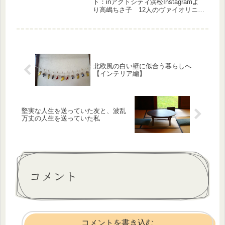
ト
ト：inアクトシティ浜松Instagramよ
り高嶋ちさ子 12人のヴァイオリニス
トコンサートツアー 2024～2025アク
トシティ浜松に行ってきました。今日
は、ヴァイオリニストの一人橘ひとみ
さんが熱発で、急...
北欧風の白い壁に似合う暮らしへ
【インテリア編】
堅実な人生を送っていた友と、波乱
万丈の人生を送っていた私
コメント
コメントを書き込む