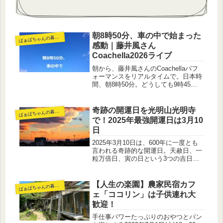
朝8時50分、車の中で始まった
ば
ぁばちゃんの暮らし
感動｜藤井風さん
Coachella2026ライブ
朝から、藤井風さんのCoachellaパフ
ォーマンスをリアルタイムで。日本時
間、朝8時50分。どうしても9時45分
には着かなくてはいけない用事がある
朝でした。それでも——どうしても
「その瞬間」を一緒に味わいたくて。
奇跡の開運日を光明山光明寺
ば
ぁばちゃんの暮らし
携帯を助手席に置いて、音を...
で！2025年最強開運日は3月10
日
2025年3月10日は、600年に一度とも
言われる奇跡的な開運日。天赦日、一
粒万倍日、寅の日という3つの吉日が
重なるトリプルラッキーデーです。⭕
天赦日：最上の吉日とされ、どんな凶
日も打ち消すほど強力な開運日⭕一粒
【人生の楽園】農家民宿カフ
ば
ぁばちゃんの暮らし
万倍日：何かを始めるのに最適...
ェ「ココリン」は子供連れ大
歓迎！
手仕事パワーたっぷりのおやつとパン