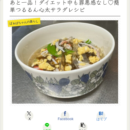
あと一品！ダイエット中も罪悪感なし♡簡
単つるるん心太サラダレシピ
ばぁばちゃんの暮らし
X
Facebook
はてブ