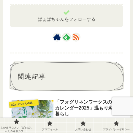
ばぁばちゃんをフォローする
関連記事
「フォグリネンワークスの布
ば
ぁばちゃんの暮らし
カレンダー2025」温もり彩る
暮らし
フォグリネンワークスの布カレンダー
が映える昭和レトロな和室フォグリネ
おかえりなさい「ばぁばち
プロフィール
お問い合わせ
プライバシーポリシー
ンワークスの布カレンダーをご存じで
ゃんの縁側カフェ」