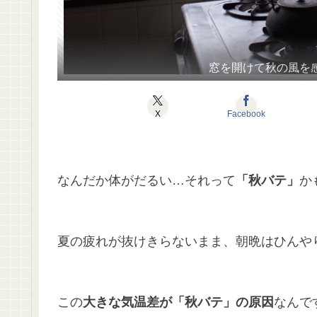
窓を開けて秋の風を
X
Facebook
なんだか体がだるい…それって
「秋バテ」
か
夏の疲れが抜けきらないまま、朝晩はひんや
この
大きな気温差が「秋バテ」の原因
なんで