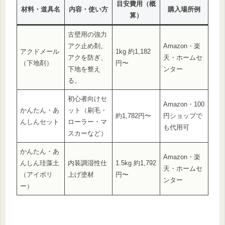
目安費用（概
材料・道具名
内容・使い方
購入場所例
算）
古壁用の強力
アク止め剤。
Amazon・楽
アクドメール
1kg 約1,182
アクを防ぎ、
天・ホームセ
（下地剤）
円〜
下地を整え
ンター
る。
初心者向けセ
Amazon・100
かんたん・あ
ット（刷毛・
約1,782円〜
円ショップで
んしんセット
ローラー・マ
も代用可
スカーなど）
かんたん・あ
Amazon・楽
んしん珪藻土
内装調湿性仕
1.5kg 約1,792
天・ホームセ
（アイボリ
上げ塗材
円〜
ンター
ー）