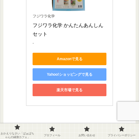
フジワラ化学
フジワラ化学 かんたんあんしん
セット
-
Amazonで見る
Yahoo!ショッピングで見る
楽天市場で見る
おかえりなさい「ばぁばち
プロフィール
お問い合わせ
プライバシーポリシー
今日の縁側便り
ゃんの縁側カフェ」