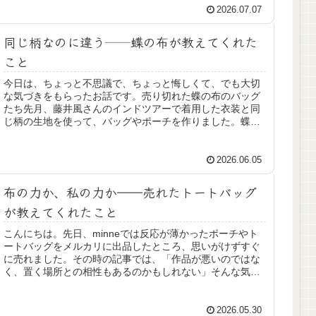
2026.07.07
同じ柄なのに違う──蝶の布が教えてくれた
こと
今日は、ちょっと不思議で、ちょっと悔しくて、でも大切
な気づきをもらったお話です。売り切れた蝶の布のバッグ
たち先月、藤井風さんのインドツアーで着用した衣装と同
じ柄の生地を使って、バッグやポーチを作りました。蝶や
花が描かれたその布を初めて見た時...
2026.06.05
布の力か、私の力か――売れたトートバッグ
が教えてくれたこと
こんにちは。先日、minneでは反応が薄かったポーチやト
ートバッグをメルカリに出品したところ、思いがけずすぐ
に売れました。その時の記事では、「作品が悪いのではな
く、置く場所との相性もあるのかもしれない」そんな気づ
きを書きました。ところが、そ...
2026.05.30