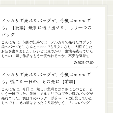
メルカリで売れたバッグが、今度はminneで
も。【後編】無事に送り出せた、もう一つの
バッグ
こんにちは。前回の記事では、メルカリで売れたコブラン
織のバッグが、なんとminneでも注文になり、大慌てした
お話を書きました。レシピは見つかり、生地も残っていた
ものの、同じ作品をもう一度作れるのか、不安な気持ちも
ありました。思っていたより早...
2026.07.09
メルカリで売れたバッグが、今度はminneで
も。慌てた一日の、その先に【前編】
こんにちは。今日は、嬉しい悲鳴とはまさにこのこと、と
いう一日でした。先日、メルカリでコブラン織のバッグが
売れました。実はそのバッグ、以前minneに出品していた
ものです。その頃はまったく反応がなく、「このバッグは
ご縁がなかったのかな」と思っ...