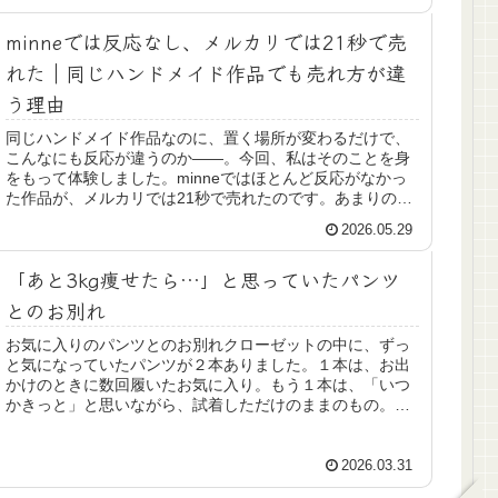
minneでは反応なし、メルカリでは21秒で売
れた｜同じハンドメイド作品でも売れ方が違
う理由
同じハンドメイド作品なのに、置く場所が変わるだけで、
こんなにも反応が違うのか――。今回、私はそのことを身
をもって体験しました。minneではほとんど反応がなかっ
た作品が、メルカリでは21秒で売れたのです。あまりの違
いに、しばらく状況が理解で...
2026.05.29
「あと3kg痩せたら…」と思っていたパンツ
とのお別れ
お気に入りのパンツとのお別れクローゼットの中に、ずっ
と気になっていたパンツが２本ありました。１本は、お出
かけのときに数回履いたお気に入り。もう１本は、「いつ
かきっと」と思いながら、試着しただけのままのもの。ど
ちらも大切にしていたのに――正直...
2026.03.31