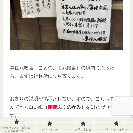
事任八幡宮（ことのまま八幡宮）の境内に入った
ら、まずは社務所に立ち寄ります。
お参りの説明が掲示されていますので、こちらを読
んでから白い紙
（
開運
ふくのかみ）
を1枚いただきま
す。
おかえりなさい「ばぁばち
プロフィール
お問い合わせ
プライバシーポリシー
ゃんの縁側カフェ」