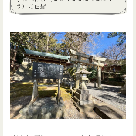
う）ご由緒