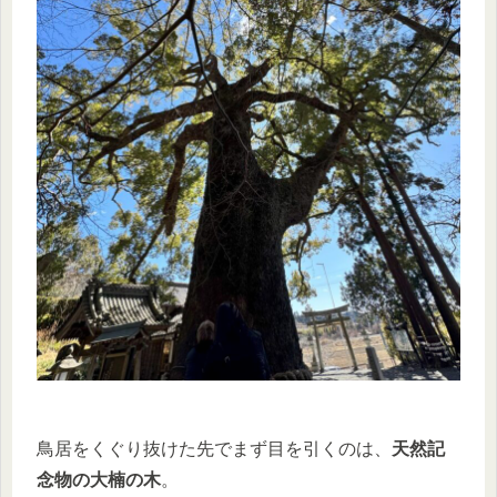
鳥居をくぐり抜けた先でまず目を引くのは、
天然記
念物の大楠の木
。