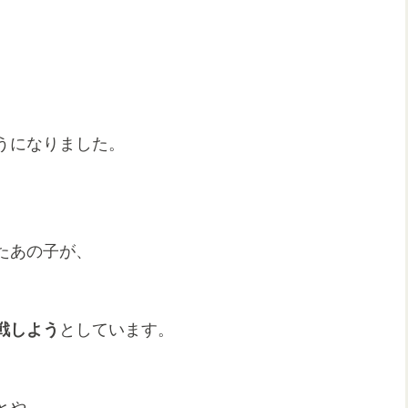
うになりました。
たあの子が、
戦しよう
としています。
とや、